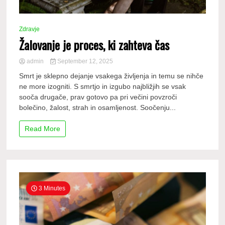
Zdravje
Žalovanje je proces, ki zahteva čas
admin
September 12, 2025
Smrt je sklepno dejanje vsakega življenja in temu se nihče
ne more izogniti. S smrtjo in izgubo najbližjih se vsak
sooča drugače, prav gotovo pa pri večini povzroči
bolečino, žalost, strah in osamljenost. Soočenju...
Read More
3 Minutes