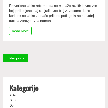
Preverjeno lahko rečemo, da so masaže različnih vrst vse
bolj priljubljene, saj se ljudje vse bolj zavedamo, kako
koristne so lahko za naše prijetno počutje in ne nazadnje
tudi za zdravje. V ta namen...
Read More
Posts
Older posts
navigation
Kategorije
Avto
Darila
Dom