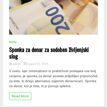
Moda
Sponka za denar za sodoben življenjski
slog
admin
August 31, 2025
V svetu, kjer minimalizem in praktičnost postajata vse bolj
cenjena, je sponka za denar postala priljubljen pripomoček
za tiste, ki iščejo alternativo zajetnim denarnicam. Sponka
za denar, kot je tista, ki jo ponuja spletna...
Read More