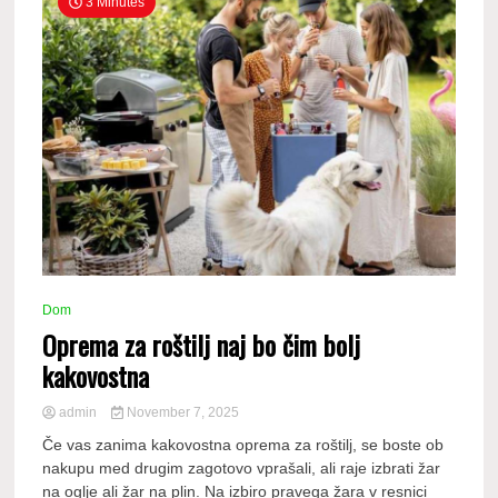
3 Minutes
Dom
Oprema za roštilj naj bo čim bolj
kakovostna
admin
November 7, 2025
Če vas zanima kakovostna oprema za roštilj, se boste ob
nakupu med drugim zagotovo vprašali, ali raje izbrati žar
na oglje ali žar na plin. Na izbiro pravega žara v resnici